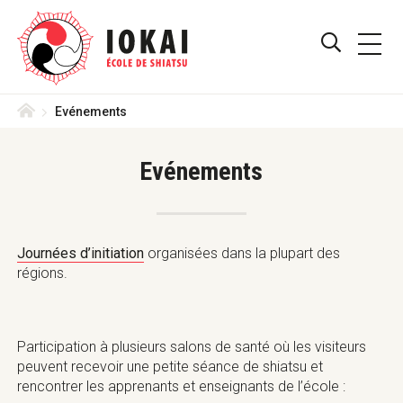
Skip
Aller
Iokai
to
directement
PRIMA
Shiatsu
main
au
AFFICHE
MENU
Suisse
navigation
contenu
–
/
menu
Le
Accueil
Evénements
MASQUE
Shiatsu
Iokai
LE
est
Evénements
une
FORMULA
méthode
reconnue
DE
ASS,
Journées d’initiation
organisées dans la plupart des
RECHERC
ASCA,
régions.
RME
de
Thérapie
Complémentaire
Participation à plusieurs salons de santé où les visiteurs
en
peuvent recevoir une petite séance de shiatsu et
Suisse
rencontrer les apprenants et enseignants de l’école :