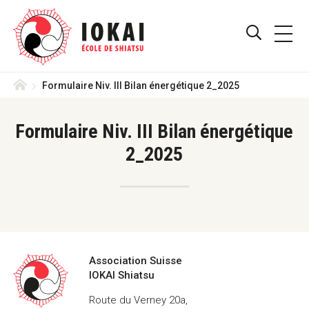
Skip
Aller
Iokai
to
directement
PRIMA
Shiatsu
main
au
AFFICHE
MENU
Suisse
navigation
contenu
–
/
menu
Le
Accueil
Formulaire Niv. III Bilan énergétique 2_2025
MASQUE
Shiatsu
Iokai
LE
est
Formulaire Niv. III Bilan énergétique
une
FORMULA
2_2025
méthode
reconnue
DE
ASS,
RECHERC
ASCA,
RME
de
Thérapie
Complémentaire
Coordonnées
Association Suisse
en
IOKAI Shiatsu
Suisse
Route du Verney 20a,