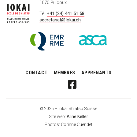
1070 Puidoux
Tél
+41 (24) 441 51 58
secretariat@Iokai.ch
Labels
Registre
ASCA
&
de
–
certifications
Médecine
Fondation
Empirique
suisse
RME
pour
les
CONTACT
MEMBRES
APPRENANTS
médecines
complémentaires
FOLLOW
FORMULAIRE
NIV.
III
© 2026 – Iokai Shiatsu Suisse
BILAN
Site web:
Aline Keller
ÉNERGÉTIQUE
2_2025
Photos: Corinne Cuendet
ON