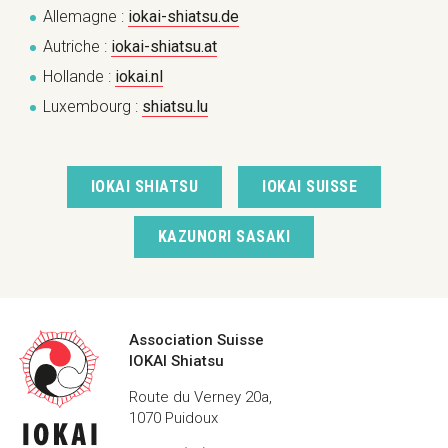
Allemagne :
iokai-shiatsu.de
Autriche :
iokai-shiatsu.at
Hollande :
iokai.nl
Luxembourg :
shiatsu.lu
IOKAI SHIATSU
IOKAI SUISSE
KAZUNORI SASAKI
Coordonnées
Association Suisse
IOKAI Shiatsu
Route du Verney 20a,
1070 Puidoux