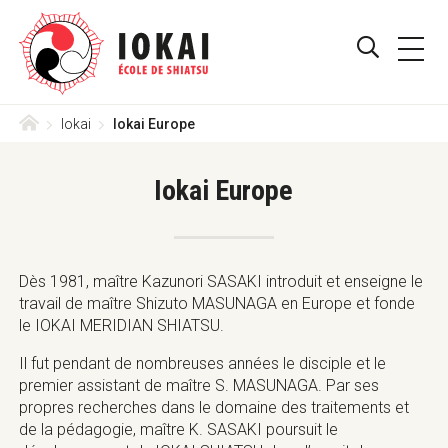
Skip
Aller
Iokai
to
directement
PRIMA
Shiatsu
main
au
AFFICHE
MENU
Suisse
navigation
contenu
–
/
menu
Le
Accueil
Iokai
Iokai Europe
MASQUE
Shiatsu
Iokai
LE
est
Iokai Europe
une
FORMULA
méthode
reconnue
DE
ASS,
Dès 1981, maître Kazunori SASAKI introduit et enseigne le
RECHERC
ASCA,
travail de maître Shizuto MASUNAGA en Europe et fonde
RME
le IOKAI MERIDIAN SHIATSU.
de
Thérapie
Il fut pendant de nombreuses années le disciple et le
Complémentaire
premier assistant de maître S. MASUNAGA. Par ses
en
propres recherches dans le domaine des traitements et
Suisse
de la pédagogie, maître K. SASAKI poursuit le