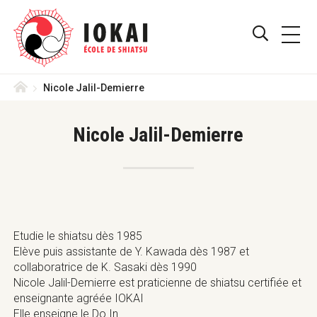
Skip
Aller
Iokai
to
directement
PRIMA
Shiatsu
main
au
AFFICHE
MENU
Suisse
navigation
contenu
–
/
menu
Le
Accueil
Nicole Jalil-Demierre
MASQUE
Shiatsu
Iokai
LE
est
Nicole Jalil-Demierre
une
FORMULA
méthode
reconnue
DE
ASS,
RECHERC
ASCA,
RME
de
Etudie le shiatsu dès 1985
Thérapie
Elève puis assistante de Y. Kawada dès 1987 et
Complémentaire
collaboratrice de K. Sasaki dès 1990
en
Nicole Jalil-Demierre est praticienne de shiatsu certifiée et
Suisse
enseignante agréée IOKAI
Elle enseigne le Do In