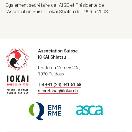
Egalement secrétaire de l’AISE et Présidente de
l’Association Suisse Iokai Shiatsu de 1999 à 2003
Coordonnées
Association Suisse
IOKAI Shiatsu
Route du Verney 20a,
1070 Puidoux
Tél
+41 (24) 441 51 58
secretariat@Iokai.ch
Labels
Registre
ASCA
&
de
–
certifications
Médecine
Fondation
Empirique
suisse
RME
pour