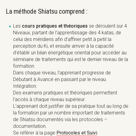
La méthode Shiatsu comprend :
Il est responsable de les classer et de les faire
Les
cours pratiques et théoriques
se déroulent sur 4
comptabiliser par un enseignant avant l’examen final
Niveaux, partant de l’apprentissage des 4 katas, de
Pratique :
théorique sans quoi il n’y aura pas accès.
celui des méridiens afin d’affiner petit à petit la
Pratique d’un cycle traitements durant toute la
perception du Ki, et ensuite arriver à la capacité
durée du séminaire sur le client, choisi par
d’établir un bilan énergétique oriental pour accéder au
l’apprenant avec description de son cas au
« Une magnifique occasion pour faire des Shiatsu à
séminaire de traitements qui est le dernier niveau de la
préalable.
des personnes de tous âges et tous horizons et pour
formation.
Exercices pratiques, des points bo, des points yu
faire découvrir le Shiatsu à un large publique »
Dans chaque niveau, l’apprenant progresse de
et des pouls chinois.
« Un super moment, très intéressant pour les études et
Débutant à Avancé en passant par le niveau
Protocoles et Suivi
Approfondissement de la conduite d’une
je suis sûr une très belle manière de faire connaître le
Intégration.
anamnèse sur un cycle de traitements à l’aide
shiatsu et le Iokai »
Des examens pratiques et théoriques permettent
tous les éléments du bilan énergétique.
« Les feedback des receveurs sont une superbe
l’accès à chaque niveau supérieur.
Do in, Qi gong et Méditation : Développement de
motivation »
L’apprenant doit justifier de sa pratique tout au long de
ses propres ressources par l’auto-perception,
la formation par un nombre important de traitements
l’alignement intérieur, mouvements dynamiques,
de Shiatsu documentés via les protocoles –
étirements et un travail sur la respiration.
documentation.
Se référer à la page
Protocoles et Suivi
.
Théorie liée à la pratique :