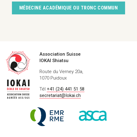
MÉDECINE ACADÉMIQUE OU TRONC COMMUN
Coordonnées
Association Suisse
IOKAI Shiatsu
Route du Verney 20a,
1070 Puidoux
Tél
+41 (24) 441 51 58
secretariat@Iokai.ch
Labels
Registre
ASCA
&
de
–
certifications
Médecine
Fondation
Empirique
suisse
RME
pour