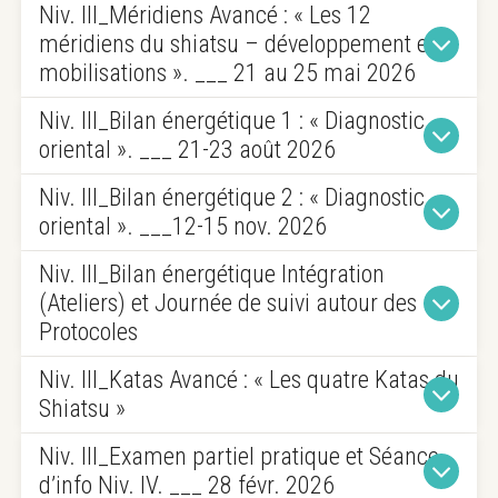
Niv. III_Méridiens Avancé : « Les 12
de l’enseignement Iokai
shiatsu des méridiens
méridiens du shiatsu – développement et
mobilisations ». ___ 21 au 25 mai 2026
trajet
qualité énergétique
Niv. III_Bilan énergétique 1 : « Diagnostic
Descriptif
étirements et mobilisations
oriental ». ___ 21-23 août 2026
Formulaire d’inscription
cœur de
Niv. III_Bilan énergétique 2 : « Diagnostic
l’enseignement
oriental ». ___12-15 nov. 2026
Protocoles et Suivi
Niv. III_Bilan énergétique Intégration
(Ateliers) et Journée de suivi autour des
Protocoles
la tradition
Niv. III_Katas Avancé : « Les quatre Katas du
Pratique :
fonctions
Shiatsu »
Dans chaque module un groupe de méridien est
vitales
approfondi et des séquences sont révisées sous
Niv. III_Examen partiel pratique et Séance
diagnostic oriental
l’angle de vue du maître oriental.
Cela comporte le repérage des perturbations du
d’info Niv. IV. ___ 28 févr. 2026