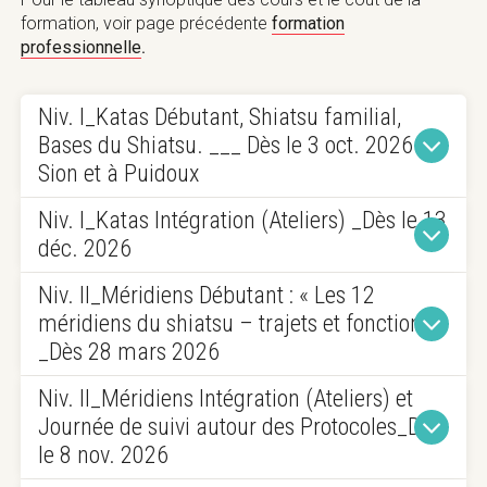
formation, voir page précédente
formation
professionnelle
.
Niv. I_Katas Débutant, Shiatsu familial,
Bases du Shiatsu. ___ Dès le 3 oct. 2026 à
Sion et à Puidoux
Niv. I_Katas Intégration (Ateliers) _Dès le 13
déc. 2026
Niv. II_Méridiens Débutant : « Les 12
méridiens du shiatsu – trajets et fonctions »
les quatre Katas
_Dès 28 mars 2026
Ki
Niv. II_Méridiens Intégration (Ateliers) et
Hara
Trois Règles de Base du Shiatsu
Journée de suivi autour des Protocoles_Dès
le 8 nov. 2026
cœur