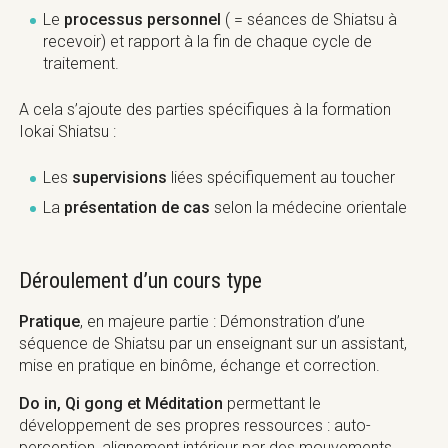
1 module de 30 h du cours Méridiens Avancé
Etude des traités classiques de la médecine
Le
processus personnel
( = séances de Shiatsu à
chinoise (textes anciens) de manière approfondie
recevoir) et rapport à la fin de chaque cycle de
(Sowen et du Ling Shu) et des propriétés des
traitement.
points bo et yu.
A cela s’ajoute des parties spécifiques à la formation
Objectifs, l’étudiant est capable de :
Iokai Shiatsu :
Appliquer les objectifs de tous les niveaux
précédents.
Exercer la Thérapie Complémentaire (TC) centrée
Protocoles et Suivi
Les
supervisions
liées spécifiquement au toucher
sur l’entretien thérapeutique (identification des
La
présentation de cas
selon la médecine orientale
ressources du client, les fortifier et intégrer
Protocoles et Suivi
l’expérience du traitement au quotidien).
Déroulement d’un cours type
Protocoles et
Suivi
Pratique
, en majeure partie : Démonstration d’une
séquence de Shiatsu par un enseignant sur un assistant,
mise en pratique en binôme, échange et correction.
Do in, Qi gong et Méditation
Séminaire de traitement de Niveau IV validé.
permettant le
développement de ses propres ressources : auto-
perception, alignement intérieur par des mouvements