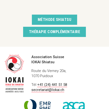
MÉTHODE SHIATSU
THÉRAPIE COMPLÉMENTAIRE
Coordonnées
Association Suisse
IOKAI Shiatsu
Route du Verney 20a,
1070 Puidoux
Tél
+41 (24) 441 51 58
secretariat@Iokai.ch
Labels
Registre
ASCA
&
de
–