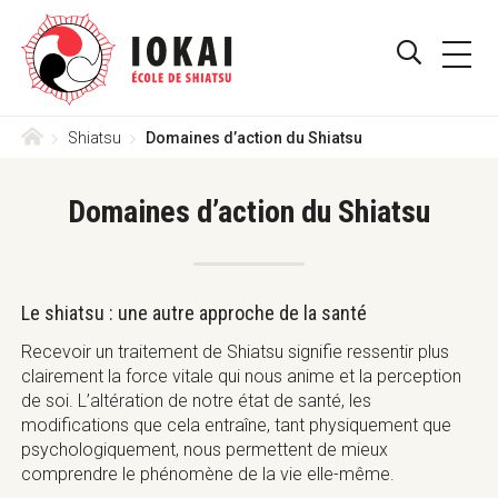
Skip
Aller
Iokai
to
directement
PRIMA
Shiatsu
main
au
AFFICHE
MENU
Suisse
navigation
contenu
–
/
menu
Le
Accueil
Shiatsu
Domaines d’action du Shiatsu
MASQUE
Shiatsu
Iokai
LE
est
Domaines d’action du Shiatsu
une
FORMULA
méthode
reconnue
DE
ASS,
Le shiatsu : une autre approche de la santé
RECHERC
ASCA,
RME
Recevoir un traitement de Shiatsu signifie ressentir plus
de
clairement la force vitale qui nous anime et la perception
Thérapie
de soi. L’altération de notre état de santé, les
Complémentaire
modifications que cela entraîne, tant physiquement que
en
psychologiquement, nous permettent de mieux
Suisse
comprendre le phénomène de la vie elle-même.