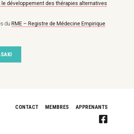
 le développement des thérapies alternatives
es du
RME – Registre de Médecine Empirique
.
ASAKI
CONTACT
MEMBRES
APPRENANTS
FOLLOW
IOKAI
SUISSE