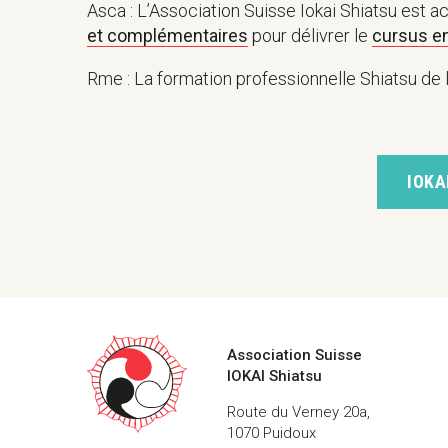
Asca : L’Association Suisse Iokai Shiatsu est ac
et complémentaires
pour délivrer le
cursus en
Rme : La formation professionnelle Shiatsu de 
IOKA
Coordonnées
Association Suisse
Labels
IOKAI Shiatsu
&
certificat
Route du Verney 20a,
1070 Puidoux