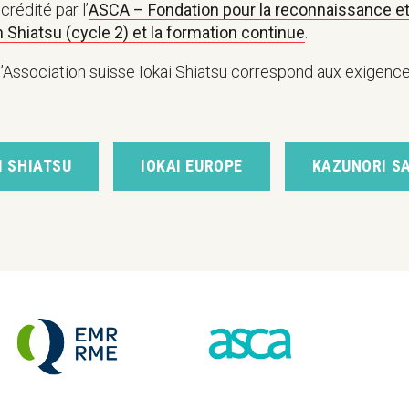
crédité par l’
ASCA – Fondation pour la reconnaissance et
 Shiatsu (cycle 2) et la formation continue
.
l’Association suisse Iokai Shiatsu correspond aux exigenc
I SHIATSU
IOKAI EUROPE
KAZUNORI S
Registre
ASCA
de
–
ions
Médecine
Fondation
Empirique
suisse