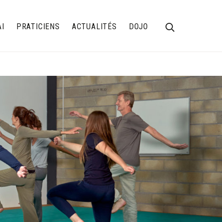
AI
PRATICIENS
ACTUALITÉS
DOJO
AFFICHER
/
OK
iatsu
Bienne
News
Le Dojo de l’Association
MASQUER
uisse
Berne – Jura
Photos
Location du Dojo
LE
urope
Fribourg
Evénements
FORMULAIR
Cours Shiatsu
e
Sasaki
Genève
Articles
DE
ocoles et autres documents
Neuchâtel
Annonces
RECHERCHE
e Académique / Tronc Commun
Vaud
Valais
France voisine