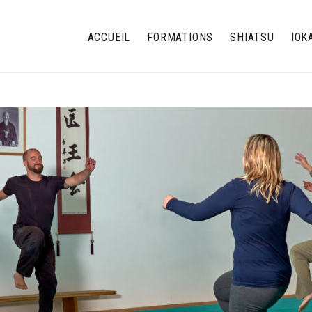
ACCUEIL
FORMATIONS
SHIATSU
IOK
Journées d’initiation
Devenir praticien c’est…
Iokai Sh
Formation de base
La méthode Shiatsu
Iokai S
Formation Professionnelle
Domaines d’action
Iokai E
Formation continue
Thérapie Complémentair
Kazunori 
Prot
Lieux de formation
Médecin
Formateurs