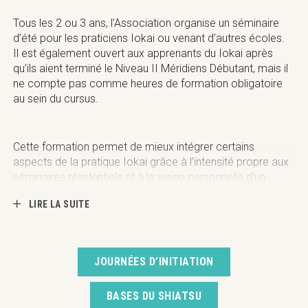
Tous les 2 ou 3 ans, l’Association organise un séminaire
d’été pour les praticiens Iokai ou venant d’autres écoles.
Il est également ouvert aux apprenants du Iokai après
qu’ils aient terminé le Niveau II Méridiens Débutant, mais il
ne compte pas comme heures de formation obligatoire
au sein du cursus.
Cette formation permet de mieux intégrer certains
aspects de la pratique Iokai grâce à l’intensité propre aux
séminaires résidentiels et à la vision personnelle d’un
enseignant sur le thème choisi. L’enseignement est assuré
LIRE LA SUITE
par un professeur invité, choisi parmi les enseignants des
différentes écoles Iokai en Europe.
Il a lieu à l’hôtel Balance, Les Granges, situé dans un
JOURNÉES D’INITIATION
magnifique endroit ressourçant du Valais, à environ 1000
m d’altitude et entouré d’une vue à couper le souffle. Cet
hôtel existe depuis plus de 30 ans.
BASES DU SHIATSU